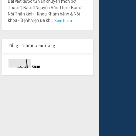
Bài viết được tư vấn chuyên môn bởi
Thạc sĩ, Bác sĩ Nguyễn Văn Thái - Bác sĩ
Nội Thần kinh - Khoa Khám bệnh & Nội
khoa - Bệnh viện Đa kh...
Xem thêm
Tổng số lượt xem trang
5
8
3
8