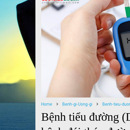
Home
Benh-gi-Uong-gi
Benh-tieu-duo
Bệnh tiểu đường (D