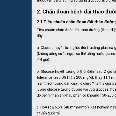
thuốc và hóa chất như sử dụng glucocorticoid, điề
2. Chẩn đoán bệnh đái tháo đư
2.1 Tiêu chuẩn chẩn đoán đái tháo đườn
Tiêu chuẩn chẩn đoán đái tháo đường (theo Hiệ
đây:
a, Glucose huyết tương lúc đói (fasting plasma
(không uống nước ngọt, có thể uống nước lọc, nướ
-14 giờ).
b, Glucose huyết tương ở thời điểm sau 2 giờ
tolerance test: OGTT) ≥ 200 mg/dL (hay 11,1 
hiện theo hướng dẫn của Tổ chức Y tế thế giới: 
lượng glucose tương đương với 75g glucose, hòa
đó bệnh nhân ăn khẩu phần có khoảng 150-200 
c, HbA1c ≥ 6,5% (48 mmol/mol). Xét nghiệm này
chuẩn quốc tế.