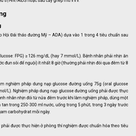
u trị HIV/AIDS hoặc sau cấy ghép mô.v.v.v.
ờng
g
p Hội Đái tháo đường Mỹ – ADA) dựa vào 1 trong 4 tiêu chuẩn sau
 glucose: FPG) ≥ 126 mg/dL (hay 7 mmol/L). Bệnh nhân phải nhịn ăn
c đun sôi để nguội) ít nhất 8 giờ (thường phải nhịn đói qua đêm từ 8
 làm nghiệm pháp dung nạp glucose đường uống 75g (oral glucose
mmol/L). Nghiệm pháp dung nạp glucose đường uống phải được thực
Bệnh nhân nhịn đói từ nửa đêm trước khi làm nghiệm pháp, dùng một
 tan trong 250-300 ml nước, uống trong 5 phút; trong 3 ngày trước
gam carbohydrat mỗi ngày.
 phải được thực hiện ở phòng thí nghiệm được chuẩn hóa theo tiêu