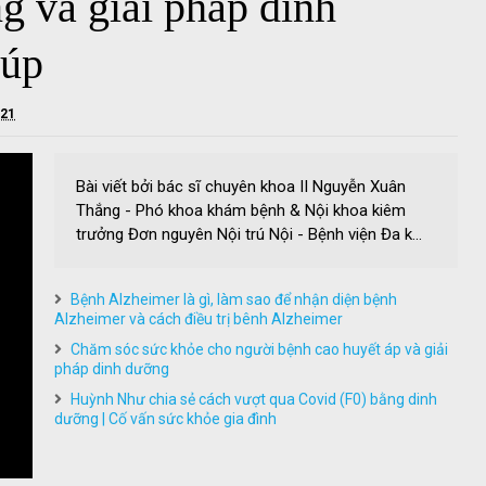
g và giải pháp dinh
iúp
021
Bài viết bởi bác sĩ chuyên khoa II Nguyễn Xuân
Thắng - Phó khoa khám bệnh & Nội khoa kiêm
trưởng Đơn nguyên Nội trú Nội - Bệnh viện Đa k...
Bệnh Alzheimer là gì, làm sao để nhận diện bệnh
Alzheimer và cách điều trị bênh Alzheimer
Chăm sóc sức khỏe cho người bệnh cao huyết áp và giải
pháp dinh dưỡng
Huỳnh Như chia sẻ cách vượt qua Covid (F0) bằng dinh
dưỡng | Cố vấn sức khỏe gia đình