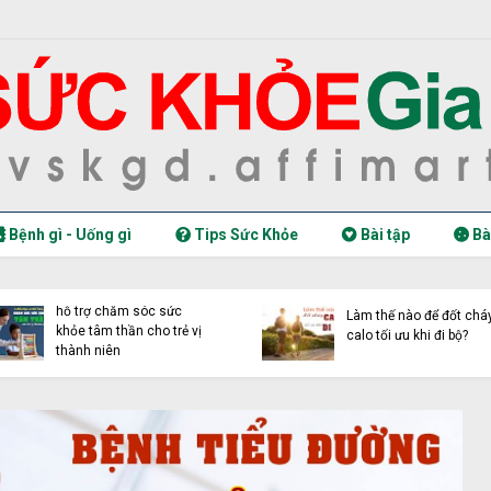
Bệnh gì - Uống gì
Tips Sức Khỏe
Bài tập
Bà
4 điều bạn có thể làm để
hỗ trợ chăm sóc sức
Làm thế nào để đốt chá
khỏe tâm thần cho trẻ vị
calo tối ưu khi đi bộ?
thành niên