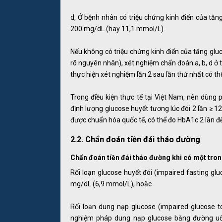
d, Ở bệnh nhân có triệu chứng kinh điển của tăn
200 mg/dL (hay 11,1 mmol/L).
Nếu không có triệu chứng kinh điển của tăng glu
rõ nguyên nhân), xét nghiệm chẩn đoán a, b, d ở t
thực hiện xét nghiệm lần 2 sau lần thứ nhất có th
Trong điều kiện thực tế tại Việt Nam, nên dùng
định lượng glucose huyết tương lúc đói 2 lần ≥
được chuẩn hóa quốc tế, có thể đo HbA1c 2 lần đ
2.2. Chẩn đoán tiền đái tháo đường
Chẩn đoán tiền đái tháo đường khi có một trong
Rối loạn glucose huyết đói (impaired fasting gl
mg/dL (6,9 mmol/L), hoặc
Rối loạn dung nạp glucose (impaired glucose to
nghiệm pháp dung nạp glucose bằng đường uố