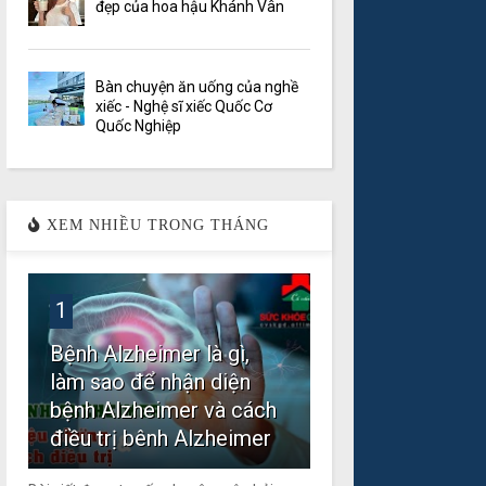
đẹp của hoa hậu Khánh Vân
Bàn chuyện ăn uống của nghề
xiếc - Nghệ sĩ xiếc Quốc Cơ
Quốc Nghiệp
XEM NHIỀU TRONG THÁNG
1
Bệnh Alzheimer là gì,
làm sao để nhận diện
bệnh Alzheimer và cách
điều trị bênh Alzheimer