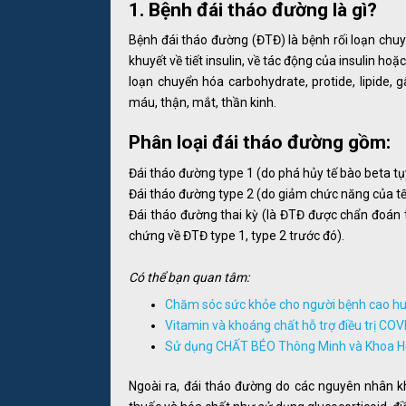
1. Bệnh đái tháo đường là gì?
Bệnh đái tháo đường (ĐTĐ) là bệnh rối loạn chu
khuyết về tiết insulin, về tác động của insulin ho
loạn chuyển hóa carbohydrate, protide, lipide,
máu, thận, mắt, thần kinh.
Phân loại đái tháo đường gồm:
Đái tháo đường type 1 (do phá hủy tế bào beta tụy,
Đái tháo đường type 2 (do giảm chức năng của tế b
Đái tháo đường thai kỳ (là ĐTĐ được chẩn đoán 
chứng về ĐTĐ type 1, type 2 trước đó).
Có thể bạn quan tâm:
Chăm sóc sức khỏe cho người bệnh cao huy
Vitamin và khoáng chất hỗ trợ điều trị COV
Sử dụng CHẤT BÉO Thông Minh và Khoa Học
Ngoài ra, đái tháo đường do các nguyên nhân k