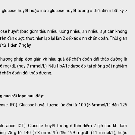
g glucose huyết hoặc mức glucose huyết tương ở thời điểm bất kỳ ≥
cose huyết (bao gồm tiểu nhiều, uống nhiều, ăn nhiều, sụt cân không
rên cần được thực hiện lặp lại lần 2 để xác định chẩn đoán. Thời gian
ể từ 1 đến 7 ngày.
 phương pháp đơn giản và hiệu quả để chẩn đoán đái tháo đường là
 126 mg/dL (hay 7 mmol/L). Nếu HbA1c được đo tại phòng xét nghiệm
ể chẩn đoán đái tháo đường.
 các rối loạn sau đây:
ucose: IFG): Glucose huyết tương lúc đói từ 100 (5,6mmol/L) đến 125
lerance: IGT): Glucose huyết tương ở thời điểm 2 giờ sau khi làm
ng 75 g từ 140 (7.8 mmol/L) đến 199 mg/dL (11 mmol/L), hoặc