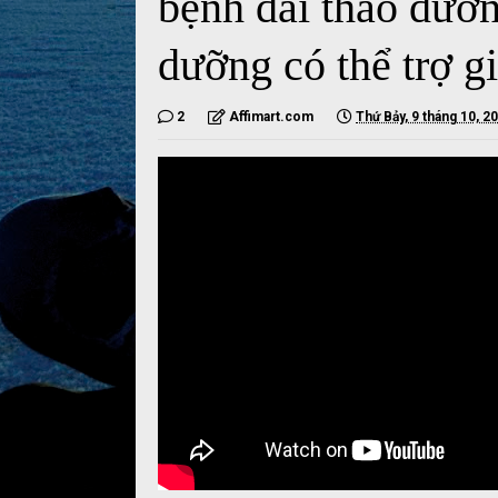
bệnh đái tháo đườn
dưỡng có thể trợ g
2
Affimart.com
Thứ Bảy, 9 tháng 10, 2