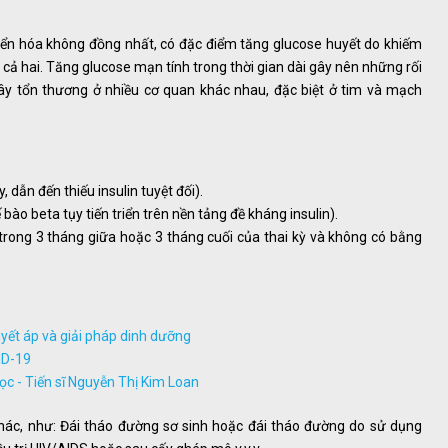
yển hóa không đồng nhất, có đặc điểm tăng glucose huyết do khiếm
ặc cả hai. Tăng glucose mạn tính trong thời gian dài gây nên những rối
 gây tổn thương ở nhiều cơ quan khác nhau, đặc biệt ở tim và mạch
 dẫn đến thiếu insulin tuyệt đối).
ào beta tụy tiến triển trên nền tảng đề kháng insulin).
trong 3 tháng giữa hoặc 3 tháng cuối của thai kỳ và không có bằng
ết áp và giải pháp dinh dưỡng
ID-19
 - Tiến sĩ Nguyễn Thị Kim Loan
hác, như: Đái tháo đường sơ sinh hoặc đái tháo đường do sử dụng