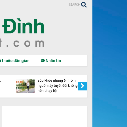
SEARCH
i thuốc dân gian
Nhắn tin
Chạy bộ nhiều lợi ích cho
sức khỏe nhưng 6 nhóm
y
Vai trò c
người này tuyệt đối không
sức khỏe
nên chạy bộ